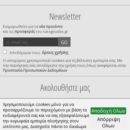
Newsletter
Ενημερωθείτε για τα
νέα προιόντα
και τις
προσφορές
του saragoudas.gr
το
accept
GO
email
terms
σας
όρους χρήσης
Αποδέχομαι τους
Ο ιστοχώρος χρησιμοποιεί cookies για τη βέλτιστη εμπειρία σας. Με
την περιήγηση σας αποδέχεστε την χρήση τους όπως αναφέρεται στην
privacy
Προστασία Προσωπικών Δεδομένων
confirmation
Ακολουθήστε μας
Χρησιμοποιούμε cookies μόνο για να
προσαρμόζουμε το περιεχόμενο με βάση τα
Αποδοχή Ολων
ενδιαφέροντά σας και να σας εξασφαλίσουμε
Απόρριψη
την κορυφαία εμπειρία πλοήγησης στον
Ολων
ιστότοπο μας. Διατηρείτε πάντα το δικαίωμα