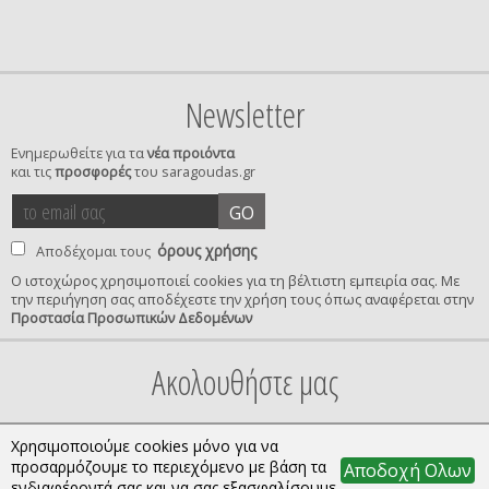
Newsletter
Ενημερωθείτε για τα
νέα προιόντα
και τις
προσφορές
του saragoudas.gr
το
accept
GO
email
terms
σας
όρους χρήσης
Αποδέχομαι τους
Ο ιστοχώρος χρησιμοποιεί cookies για τη βέλτιστη εμπειρία σας. Με
την περιήγηση σας αποδέχεστε την χρήση τους όπως αναφέρεται στην
privacy
Προστασία Προσωπικών Δεδομένων
confirmation
Ακολουθήστε μας
Χρησιμοποιούμε cookies μόνο για να
προσαρμόζουμε το περιεχόμενο με βάση τα
Αποδοχή Ολων
ενδιαφέροντά σας και να σας εξασφαλίσουμε