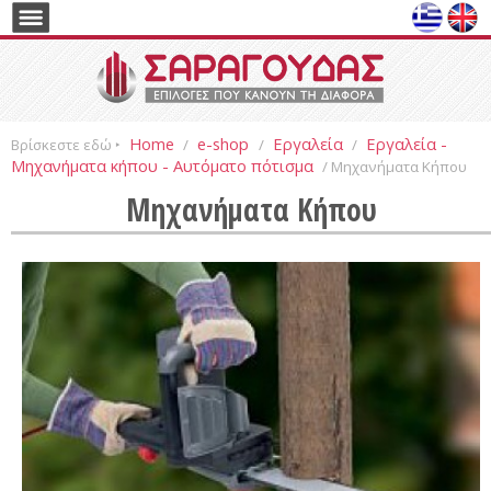
Home
e-shop
Εργαλεία
Εργαλεία -
Βρίσκεστε εδώ ‣
/
/
/
Μηχανήματα κήπου - Αυτόματο πότισμα
/ Μηχανήματα Κήπου
Μηχανήματα Κήπου