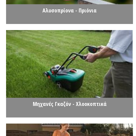
Αλυσοπρίονα - Πριόνια
Μηχανές Γκαζόν - Χλοοκοπτικά