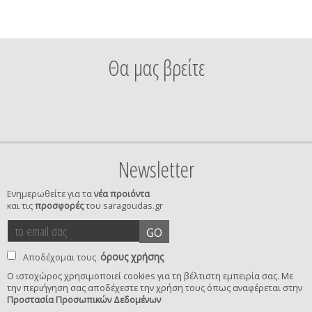
Θα μας βρείτε
Newsletter
Ενημερωθείτε για τα
νέα προιόντα
και τις
προσφορές
του saragoudas.gr
το
accept
GO
email
terms
σας
όρους χρήσης
Αποδέχομαι τους
Ο ιστοχώρος χρησιμοποιεί cookies για τη βέλτιστη εμπειρία σας. Με
την περιήγηση σας αποδέχεστε την χρήση τους όπως αναφέρεται στην
privacy
Προστασία Προσωπικών Δεδομένων
confirmation