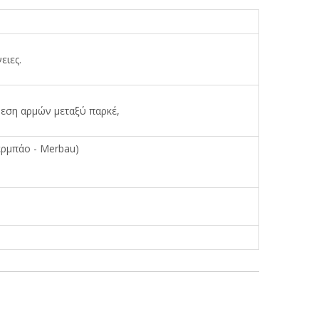
ειες.
δεση αρμών μεταξύ παρκέ,
ερμπάο - Merbau)