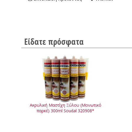
Είδατε πρόσφατα
Ακρυλική Μαστίχη Ξύλου (Μονωτικό
παρκέ) 300ml Soudal 320908*