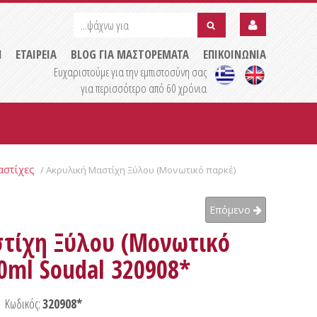
...ψάχνω
...ψάχνω
για
για
submit
Η
ΕΤΑΙΡΕΙΑ
BLOG ΓΙΑ ΜΑΣΤΟΡΕΜΑΤΑ
ΕΠΙΚΟΙΝΩΝΙΑ
Ευχαριστούμε για την εμπιστοσύνη σας
για περισσότερο από 60 χρόνια
αστίχες
/ Ακρυλική Μαστίχη Ξύλου (Μονωτικό παρκέ)
Επόμενο
τίχη Ξύλου (Μονωτικό
0ml Soudal 320908*
Κωδικός:
320908*