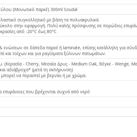
Ξύλου (Μονωτικό παρκέ) 300ml Soudal
ελαστικό συγκολλητικό με βάση τα πολυακρυλικά.
 εύκολο στην εφαρμογή. Πολύ καλής πρόσφυσης σε πορώδεις επιφάν
o
o
κρασίες από -20
C έως 80
C
& ενώσεων σε δάπεδα παρκέ ή laminate, επίσης κατάλληλη για σύν
ί και τοίχων και για ραγίσματα ξύλινων πατωμάτων.
. (Κερασία - Cherry, Μεσαία Δρυς - Medium Oak, Βέγκε - Wenge, Μ
και αδιάβροχα* (μετά τη σκλήρυνση)
μπορεί να περαστεί με βερνίκι ή με χρώμα.
ια επιφάνειες που βρέχονται συχνά από νερό