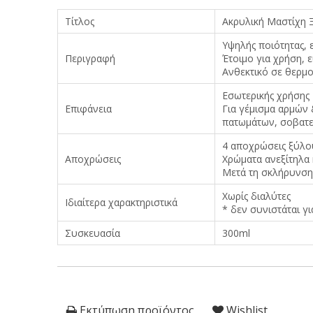
Τίτλος
Ακρυλική Μαστίχη 
Υψηλής ποιότητας, 
Περιγραφή
Έτοιμο για χρήση,
Ανθεκτικό σε θερμο
Εσωτερικής χρήσης
Επιφάνεια
Για γέμισμα αρμών 
πατωμάτων, σοβατεπ
4 αποχρώσεις ξύλου
Αποχρώσεις
Χρώματα ανεξίτηλα 
Μετά τη σκλήρυνση 
Χωρίς διαλύτες
Ιδιαίτερα χαρακτηριστικά
* δεν συνιστάται γ
Συσκευασία
300ml
Εκτύπωση προϊόντος
Wishlist