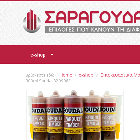
e-shop
+
Home
e-shop
Επισκευαστικά,Μ
Βρίσκεστε εδώ ‣
/
/
300ml Soudal 320908*