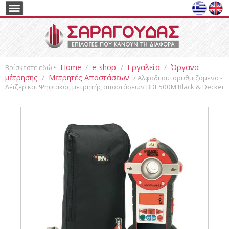
Home
e-shop
Εργαλεία
Όργανα
Βρίσκεστε εδώ ‣
/
/
/
μέτρησης
Μετρητές Αποστάσεων
/
/ Αλφάδι αυτορυθμιζόμενο -
Λέιζερ και Ψηφιακός μετρητής αποστάσεων BDL500M Black & Decker