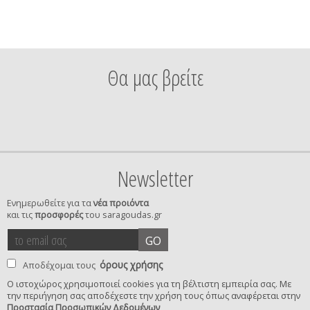
Θα μας βρείτε
Newsletter
Ενημερωθείτε για τα
νέα προιόντα
και τις
προσφορές
του saragoudas.gr
το
accept
GO
email
terms
σας
όρους χρήσης
Αποδέχομαι τους
Ο ιστοχώρος χρησιμοποιεί cookies για τη βέλτιστη εμπειρία σας. Με
την περιήγηση σας αποδέχεστε την χρήση τους όπως αναφέρεται στην
privacy
Προστασία Προσωπικών Δεδομένων