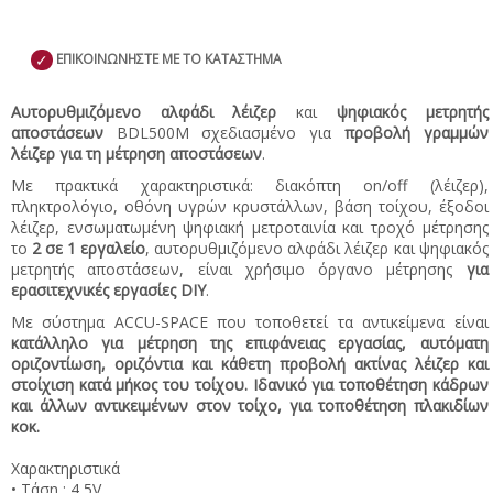
✓
ΕΠΙΚΟΙΝΩΝΗΣΤΕ ΜΕ ΤΟ ΚΑΤΑΣΤΗΜΑ
Αυτορυθμιζόμενο αλφάδι λέιζερ
και
ψηφιακός μετρητής
αποστάσεων
BDL500M σχεδιασμένο για
προβολή γραμμών
λέιζερ για τη μέτρηση αποστάσεων
.
Με πρακτικά χαρακτηριστικά: διακόπτη on/off (λέιζερ),
πληκτρολόγιο, οθόνη υγρών κρυστάλλων, βάση τοίχου, έξοδοι
λέιζερ, ενσωματωμένη ψηφιακή μετροταινία και τροχό μέτρησης
το
2 σε 1 εργαλείο
, αυτορυθμιζόμενο αλφάδι λέιζερ και ψηφιακός
μετρητής αποστάσεων, είναι χρήσιμο όργανο μέτρησης
για
ερασιτεχνικές εργασίες DIY
.
Με σύστημα ACCU-SPACE που τοποθετεί τα αντικείμενα είναι
κατάλληλο για μέτρηση της επιφάνειας εργασίας, αυτόματη
οριζοντίωση, οριζόντια και κάθετη προβολή ακτίνας λέιζερ και
στοίχιση κατά μήκος του τοίχου. Ιδανικό για τοποθέτηση κάδρων
και άλλων αντικειμένων στον τοίχο, για τοποθέτηση πλακιδίων
κοκ.
Χαρακτηριστικά
• Τάση : 4,5V