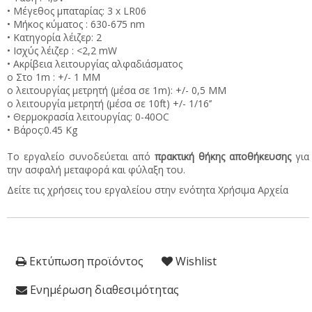
• Μέγεθος μπαταρίας: 3 x LR06
• Μήκος κύματος : 630-675 nm
• Κατηγορία λέιζερ: 2
• Ισχύς λέιζερ : <2,2 mW
• Ακρίβεια λειτουργίας αλφαδιάσματος
o Στο 1m : +/- 1 MM
o λειτουργίας μετρητή (μέσα σε 1m): +/- 0,5 MM
o λειτουργία μετρητή (μέσα σε 10ft) +/- 1/16’’
• Θερμοκρασία λειτουργίας: 0-40OC
• Βάρος:0.45 Kg
Το εργαλείο συνοδεύεται από
πρακτική θήκης αποθήκευσης
για
την ασφαλή μεταφορά και φύλαξη του.
Δείτε τις χρήσεις του εργαλείου στην ενότητα Χρήσιμα Αρχεία
Εκτύπωση προϊόντος
Wishlist
Ενημέρωση διαθεσιμότητας