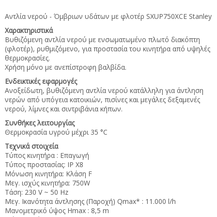
Αντλία νερού - Όμβριων υδάτων με φλοτέρ SXUP750XCE Stanley
Χαρακτηριστικά
Βυθιζόμενη αντλία νερού με ενσωματωμένο πλωτό διακόπτη
(φλοτέρ), ρυθμιζόμενο, για προστασία του κινητήρα από υψηλές
θερμοκρασίες.
Χρήση μόνο με ανεπίστροφη βαλβίδα.
Ενδεικτικές εφαρμογές
Ανοξείδωτη, βυθιζόμενη αντλία νερού κατάλληλη για άντληση
νερών από υπόγεια κατοικιών, πισίνες και μεγάλες δεξαμενές
νερού, λίμνες και σιντριβάνια κήπων.
Συνθήκες λειτουργίας
Θερμοκρασία υγρού μέχρι 35 °C
Τεχνικά στοιχεία
Τύπος κινητήρα : Επαγωγή
Τύπος προστασίας: IP X8
Μόνωση κινητήρα: Κλάση F
Μεγ. ισχύς κινητήρα: 750W
Τάση: 230 V ~ 50 Hz
Μεγ. Ικανότητα άντλησης (Παροχή) Qmax* : 11.000 l/h
Μανομετρικό ύψος Hmax : 8,5 m