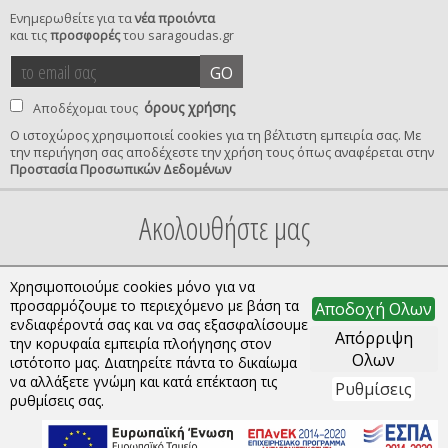
Ενημερωθείτε για τα
νέα προιόντα
και τις
προσφορές
του saragoudas.gr
το
accept
GO
email
terms
σας
όρους χρήσης
Αποδέχομαι τους
Ο ιστοχώρος χρησιμοποιεί cookies για τη βέλτιστη εμπειρία σας. Με
την περιήγηση σας αποδέχεστε την χρήση τους όπως αναφέρεται στην
privacy
Προστασία Προσωπικών Δεδομένων
confirmation
Ακολουθήστε μας
Χρησιμοποιούμε cookies μόνο για να
προσαρμόζουμε το περιεχόμενο με βάση τα
Αποδοχή Ολων
ενδιαφέροντά σας και να σας εξασφαλίσουμε
Απόρριψη
την κορυφαία εμπειρία πλοήγησης στον
Ολων
ιστότοπο μας. Διατηρείτε πάντα το δικαίωμα
να αλλάξετε γνώμη και κατά επέκταση τις
Ρυθμίσεις
Copyright © 2026 saragoudas.gr. All rights reserved.
ρυθμίσεις σας.
Κατασκευή ιστοσελίδων | qualityweb