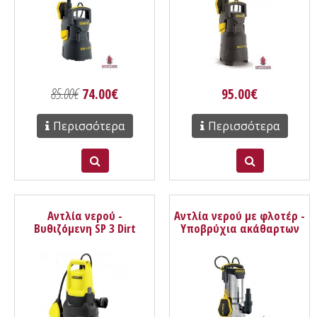
85.00€
74.00€
95.00€
Περισσότερα
Περισσότερα
Αντλία νερού -
Αντλία νερού με φλοτέρ -
Βυθιζόμενη SP 3 Dirt
Υποβρύχια ακάθαρτων
Karcher
υδάτων SXUP1100XDE
Stanley