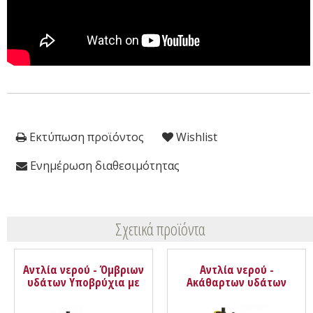
Εκτύπωση προϊόντος
Wishlist
Ενημέρωση διαθεσιμότητας
Σχετικά προϊόντα
Αντλία νερού - Όμβριων
Αντλία νερού -
υδάτων Υποβρύχια με
Ακάθαρτων υδάτων
φλοτέρ SXUP400PCE
βυθιζόμενη με φλοτέρ
Stanley
SXUP750PTE Stanley