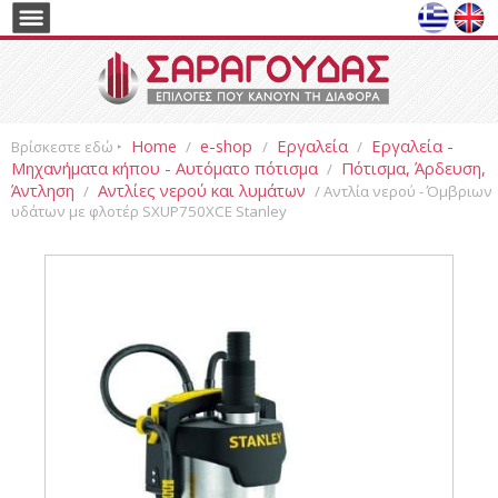
Home
e-shop
Εργαλεία
Εργαλεία -
Βρίσκεστε εδώ ‣
/
/
/
Μηχανήματα κήπου - Αυτόματο πότισμα
Πότισμα, Άρδευση,
/
Άντληση
Αντλίες νερού και λυμάτων
/
/ Αντλία νερού - Όμβριων
υδάτων με φλοτέρ SXUP750XCE Stanley