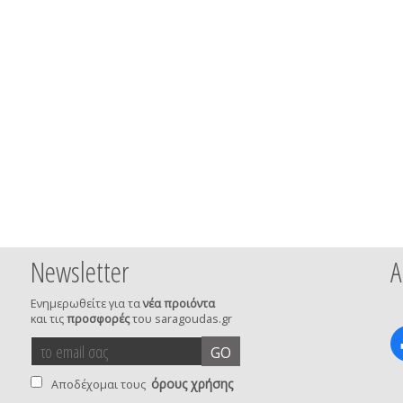
Newsletter
Α
Ενημερωθείτε για τα
νέα προιόντα
και τις
προσφορές
του saragoudas.gr
το
accept
GO
email
terms
σας
όρους χρήσης
Αποδέχομαι τους