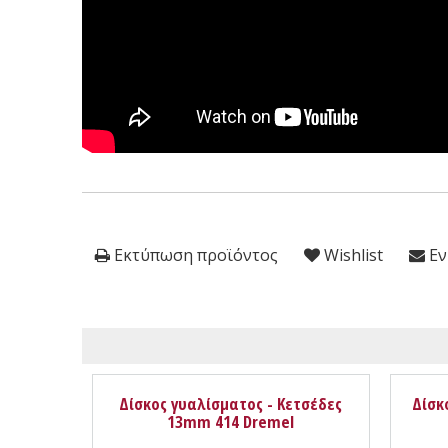
Εκτύπωση προϊόντος
Wishlist
Εν
Δίσκος γυαλίσματος - Κετσέδες
Δίσκ
13mm 414 Dremel