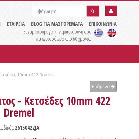
...ψάχνω
...ψάχνω
για
για
submit
Η
ΕΤΑΙΡΕΙΑ
BLOG ΓΙΑ ΜΑΣΤΟΡΕΜΑΤΑ
ΕΠΙΚΟΙΝΩΝΙΑ
Ευχαριστούμε για την εμπιστοσύνη σας
για περισσότερο από 60 χρόνια
- Κετσέδες 10mm 422 Dremel
Επόμενο
τος - Κετσέδες 10mm 422
Dremel
Κωδικός:
26150422JA