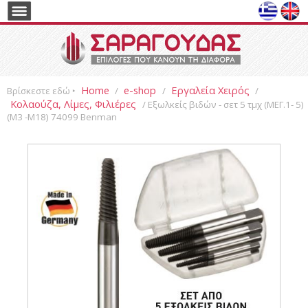
Home
e-shop
Εργαλεία Χειρός
Βρίσκεστε εδώ ‣
/
/
/
Κολαούζα, Λίμες, Φιλιέρες
/ Εξωλκείς βιδών - σετ 5 τμχ (MΕΓ.1- 5)
(Μ3 -Μ18) 74099 Benman