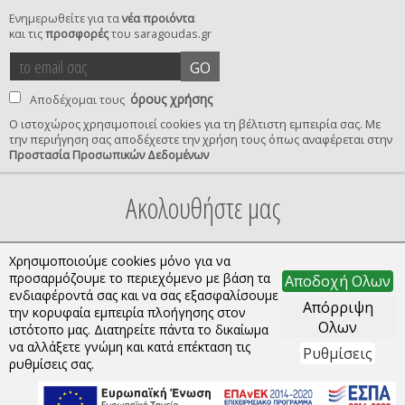
Ενημερωθείτε για τα
νέα προιόντα
και τις
προσφορές
του saragoudas.gr
το
accept
GO
email
terms
σας
όρους χρήσης
Αποδέχομαι τους
Ο ιστοχώρος χρησιμοποιεί cookies για τη βέλτιστη εμπειρία σας. Με
την περιήγηση σας αποδέχεστε την χρήση τους όπως αναφέρεται στην
privacy
Προστασία Προσωπικών Δεδομένων
confirmation
Ακολουθήστε μας
Χρησιμοποιούμε cookies μόνο για να
προσαρμόζουμε το περιεχόμενο με βάση τα
Αποδοχή Ολων
ενδιαφέροντά σας και να σας εξασφαλίσουμε
Απόρριψη
την κορυφαία εμπειρία πλοήγησης στον
Ολων
ιστότοπο μας. Διατηρείτε πάντα το δικαίωμα
να αλλάξετε γνώμη και κατά επέκταση τις
Ρυθμίσεις
Copyright © 2026 saragoudas.gr. All rights reserved.
ρυθμίσεις σας.
Κατασκευή ιστοσελίδων | qualityweb