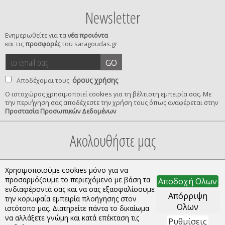
Newsletter
Ενημερωθείτε για τα
νέα προιόντα
και τις
προσφορές
του saragoudas.gr
το
accept
GO
email
terms
σας
όρους χρήσης
Αποδέχομαι τους
Ο ιστοχώρος χρησιμοποιεί cookies για τη βέλτιστη εμπειρία σας. Με
την περιήγηση σας αποδέχεστε την χρήση τους όπως αναφέρεται στην
privacy
Προστασία Προσωπικών Δεδομένων
confirmation
Ακολουθήστε μας
Χρησιμοποιούμε cookies μόνο για να
προσαρμόζουμε το περιεχόμενο με βάση τα
Αποδοχή Ολων
ενδιαφέροντά σας και να σας εξασφαλίσουμε
Απόρριψη
την κορυφαία εμπειρία πλοήγησης στον
Ολων
ιστότοπο μας. Διατηρείτε πάντα το δικαίωμα
να αλλάξετε γνώμη και κατά επέκταση τις
Ρυθμίσεις
Copyright © 2026 saragoudas.gr. All rights reserved.