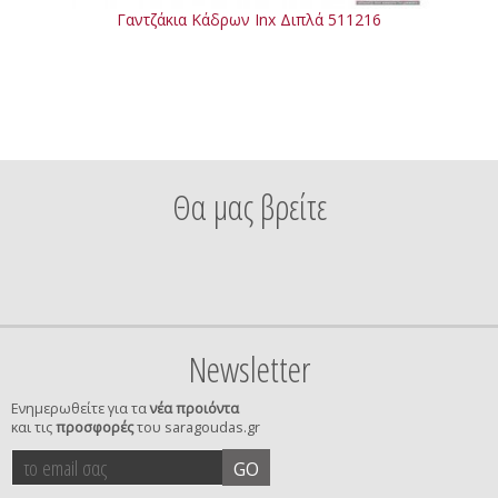
Γαντζάκια Κάδρων Inx Διπλά 511216
Θα μας βρείτε
Newsletter
Ενημερωθείτε για τα
νέα προιόντα
και τις
προσφορές
του saragoudas.gr
το
accept
GO
email
terms
σας