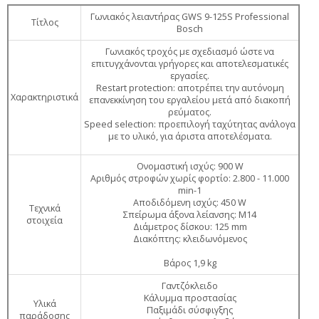
Γωνιακός λειαντήρας GWS 9-125S Professional
Τίτλος
Bosch
Γωνιακός τροχός με σχεδιασμό ώστε να
επιτυγχάνονται γρήγορες και αποτελεσματικές
εργασίες.
Restart protection: αποτρέπει την αυτόνομη
Χαρακτηριστικά
επανεκκίνηση του εργαλείου μετά από διακοπή
ρεύματος.
Speed selection: προεπιλογή ταχύτητας ανάλογα
με το υλικό, για άριστα αποτελέσματα.
Ονομαστική ισχύς: 900 W
Αριθμός στροφών χωρίς φορτίο: 2.800 - 11.000
min-1
Αποδιδόμενη ισχύς: 450 W
Τεχνικά
Σπείρωμα άξονα λείανσης: M14
στοιχεία
Διάμετρος δίσκου: 125 mm
Διακόπτης: κλειδωνόμενος
Βάρος 1,9 kg
Γαντζόκλειδο
Κάλυμμα προστασίας
Υλικά
Παξιμάδι σύσφιγξης
παράδοσης