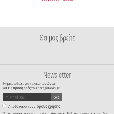
Θα μας βρείτε
Newsletter
Ενημερωθείτε για τα
νέα προιόντα
και τις
προσφορές
του saragoudas.gr
το
accept
GO
email
terms
σας
όρους χρήσης
Αποδέχομαι τους
Ο ιστοχώρος χρησιμοποιεί cookies για τη βέλτιστη εμπειρία σας. Με