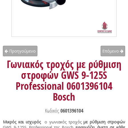
Προηγούμενο
Επόμενο
Γωνιακός τροχός με ρύθμιση
στροφών GWS 9-125S
Professional 0601396104
Bosch
Κωδικός:
0601396104
Μικρός και ισχυρός
ο γωνιακός τροχός
με ρύθμιση στροφών
GWS 9-125S Professional της Bosch
εφαρμόζει άνετα
σε κάθε