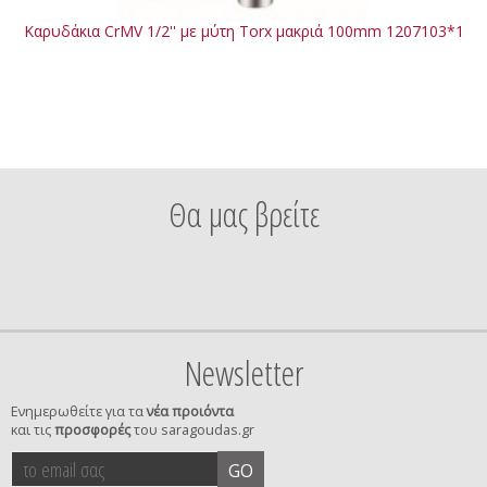
Καρυδάκια CrMV 1/2'' με μύτη Torx μακριά 100mm 1207103*1
Θα μας βρείτε
Newsletter
Ενημερωθείτε για τα
νέα προιόντα
και τις
προσφορές
του saragoudas.gr
το
accept
GO
email
terms