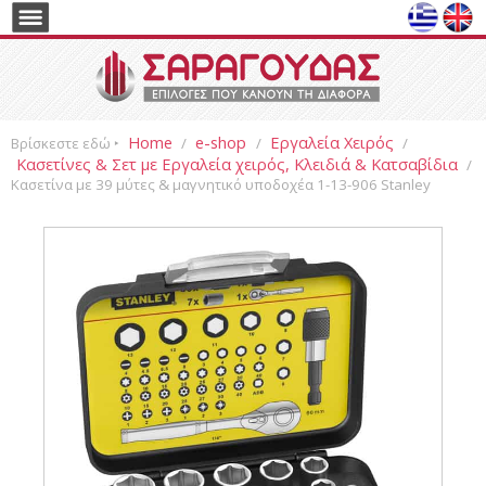
Home
e-shop
Εργαλεία Χειρός
Βρίσκεστε εδώ ‣
/
/
/
Κασετίνες & Σετ με Εργαλεία χειρός, Κλειδιά & Κατσαβίδια
/
Κασετίνα με 39 μύτες & μαγνητικό υποδοχέα 1-13-906 Stanley