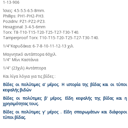
1-13-906
Ίσιες: 4.5-5.5-6.5-8mm.
Phillips: PH1-PH2-PH3.
Pozidriv: PZ1-PZ2-PZ3.
Hexagonal: 3-4-5-6mm
Torx: T8-T10-T15-T20-T25-T27-T30-T40.
Tamperproof Torx: T10-T15-T20-T25-T27-T30-T40.
1/4"Καρυδάκια: 6-7-8-10-11-12-13 χιλ.
Μαγνητικό αντάπτορα 60χιλ.
1/4" Μίνι Kαστάνια
1/4" (23χιλ) Αντάπτορα
Και λίγα λόγια για τις βίδες :
Βίδες οι πολύτιμες α' μέρος. Η ιστορία της βίδας και οι τύποι
κεφαλής βιδών
Βίδες οι πολύτιμες β' μέρος. Είδη κεφαλής της βίδας και η
χρησιμότητας τους
.
Βίδες οι πολύτιμες γ' μέρος . Είδη σπειρωμάτων και διάφοροι
τύποι βίδας.