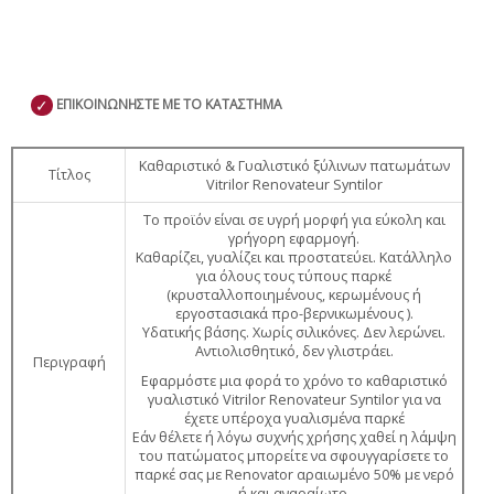
✓
ΕΠΙΚΟΙΝΩΝΗΣΤΕ ΜΕ ΤΟ ΚΑΤΑΣΤΗΜΑ
Καθαριστικό & Γυαλιστικό ξύλινων πατωμάτων
Τίτλος
Vitrilor Renovateur Syntilor
Το προϊόν είναι σε υγρή μορφή για εύκολη και
γρήγορη εφαρμογή.
Καθαρίζει, γυαλίζει και προστατεύει. Κατάλληλο
για όλους τους τύπους παρκέ
(κρυσταλλοποιημένους, κερωμένους ή
εργοστασιακά προ-βερνικωμένους ).
Υδατικής βάσης. Χωρίς σιλικόνες. Δεν λερώνει.
Αντιολισθητικό, δεν γλιστράει.
Περιγραφή
Εφαρμόστε μια φορά το χρόνο το καθαριστικό
γυαλιστικό Vitrilor Renovateur Syntilor για να
έχετε υπέροχα γυαλισμένα παρκέ
Εάν θέλετε ή λόγω συχνής χρήσης χαθεί η λάμψη
του πατώματος μπορείτε να σφουγγαρίσετε το
παρκέ σας με Renovator αραιωμένο 50% με νερό
ή και αναραίωτο.