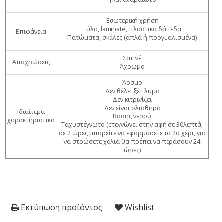
Εσωτερική χρήση
Ξύλα, laminate, πλαστικά δάπεδα
Επιφάνεια
Πατώματα, σκάλες (απλά ή προγυαλισμένα)
Σατινέ
Αποχρώσεις
Άχρωμο
Άοσμο
Δεν θέλει ξέπλυμα
Δεν κιτρινίζει
Δεν είναι ολισθηρό
Ιδιαίτερα
Βάσης νερού
χαρακτηριστικά
Ταχυστέγνωτο (στεγνώνει στην αφή σε 30λεπτά,
σε 2 ώρες μπορείτε να εφαρμόσετε το 2ο χέρι, για
να στρώσετε χαλιά θα πρέπει να περάσουν 24
ώρες)
Εκτύπωση προϊόντος
Wishlist