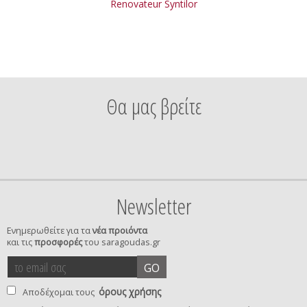
Renovateur Syntilor
Θα μας βρείτε
Newsletter
Ενημερωθείτε για τα
νέα προιόντα
και τις
προσφορές
του saragoudas.gr
το
accept
GO
email
terms
σας
όρους χρήσης
Αποδέχομαι τους