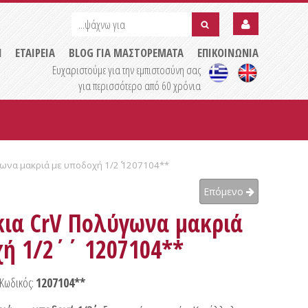
...ψάχνω
...ψάχνω
για
για
submit
Η
ΕΤΑΙΡΕΙΑ
BLOG ΓΙΑ ΜΑΣΤΟΡΕΜΑΤΑ
ΕΠΙΚΟΙΝΩΝΙΑ
Ευχαριστούμε για την εμπιστοσύνη σας
για περισσότερο από 60 χρόνια
ωνα μακριά με υποδοχή 1/2΄΄ 1207104**
Επόμενο
κια CrV Πολύγωνα μακριά
ή 1/2΄΄ 1207104**
Κωδικός:
1207104**