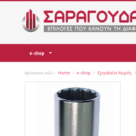
e-shop
+
Home
e-shop
Εργαλεία Χειρός
Βρίσκεστε εδώ ‣
/
/