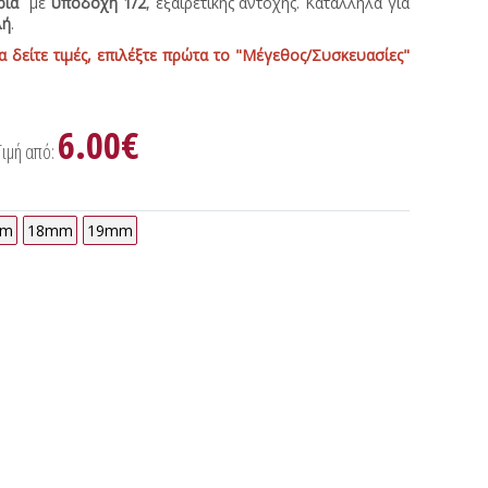
κριά
με
υποδοχή 1/2΄΄
, εξαιρετικής αντοχής. Κατάλληλα για
λή
.
α δείτε τιμές, επιλέξτε πρώτα το "Μέγεθος/Συσκευασίες"
6.00€
Τιμή από:
mm
18mm
19mm