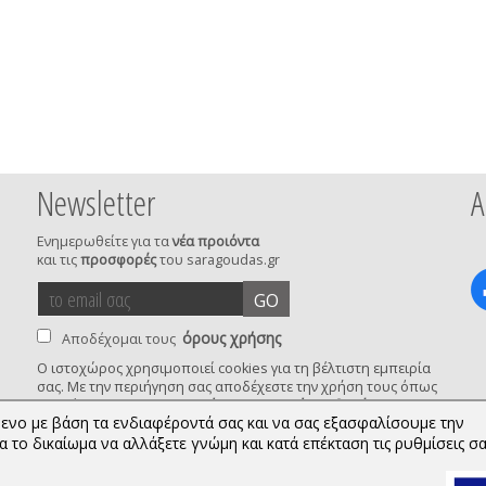
Newsletter
Α
Ενημερωθείτε για τα
νέα προιόντα
και τις
προσφορές
του saragoudas.gr
το
accept
GO
email
terms
σας
όρους χρήσης
Αποδέχομαι τους
Ο ιστοχώρος χρησιμοποιεί cookies για τη βέλτιστη εμπειρία
σας. Με την περιήγηση σας αποδέχεστε την χρήση τους όπως
privacy
αναφέρεται στην
Προστασία Προσωπικών Δεδομένων
ενο με βάση τα ενδιαφέροντά σας και να σας εξασφαλίσουμε την
confirmation
 το δικαίωμα να αλλάξετε γνώμη και κατά επέκταση τις ρυθμίσεις σα
Copyright © 2026 saragoudas.gr. All rights reserved.
Κατασκευή ιστοσελίδων | qualityweb