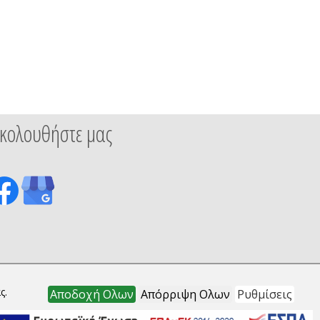
κολουθήστε μας
ς.
Αποδοχή Ολων
Απόρριψη Ολων
Ρυθμίσεις