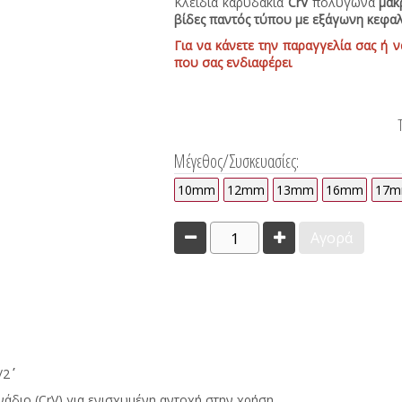
Κλειδιά καρυδάκια
CrV
πολύγωνα
μα
βίδες παντός τύπου με εξάγωνη κεφα
Για να κάνετε την παραγγελία σας ή ν
που σας ενδιαφέρει
Μέγεθος/Συσκευασίες:
10mm
12mm
13mm
16mm
17
1
Αγορά
΄΄
άδιο (CrV) για ενισχυμένη αντοχή στην χρήση