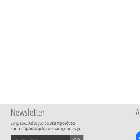
Newsletter
Α
Ενημερωθείτε για τα
νέα προιόντα
και τις
προσφορές
του saragoudas.gr
το
accept