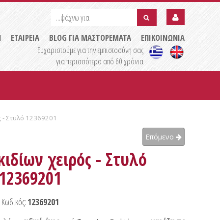
...ψάχνω
...ψάχνω
για
για
submit
Η
ΕΤΑΙΡΕΙΑ
BLOG ΓΙΑ ΜΑΣΤΟΡΕΜΑΤΑ
ΕΠΙΚΟΙΝΩΝΙΑ
Ευχαριστούμε για την εμπιστοσύνη σας
για περισσότερο από 60 χρόνια
ς - Στυλό 12369201
Επόμενο
ιδίων χειρός - Στυλό
12369201
Κωδικός:
12369201