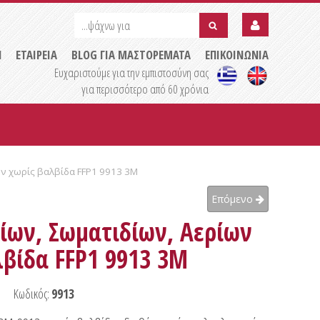
...ψάχνω
...ψάχνω
για
για
submit
Η
ΕΤΑΙΡΕΙΑ
BLOG ΓΙΑ ΜΑΣΤΟΡΕΜΑΤΑ
ΕΠΙΚΟΙΝΩΝΙΑ
Ευχαριστούμε για την εμπιστοσύνη σας
για περισσότερο από 60 χρόνια
ων χωρίς βαλβίδα FFP1 9913 3M
Επόμενο
ίων, Σωματιδίων, Αερίων
βίδα FFP1 9913 3M
Κωδικός:
9913