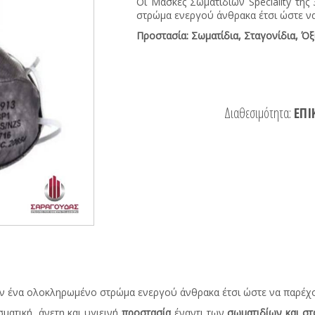
Οι Μάσκες Σωματιδίων Speciality τη
στρώμα ενεργού άνθρακα έτσι ώστε ν
Προστασία: Σωματίδια, Σταγονίδια, Όξ
Διαθεσιμότητα:
ΕΠΙ
ουν ένα ολοκληρωμένο στρώμα ενεργού άνθρακα έτσι ώστε να παρέχ
ματική, άνετη και υγιεινή
προστασία
έναντι των
σωματιδίων και σ