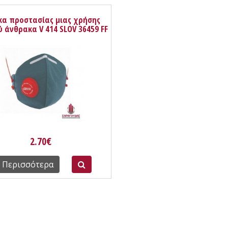
α προστασίας μιας χρήσης
ύ άνθρακα V 414 SLOV 36459 FF
Group
2.70€
Περισσότερα