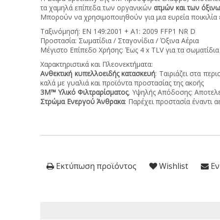
τα χαμηλά επίπεδα των οργανικών
ατμών και των όξιν
Μπορούν να χρησιμοποιηθούν για μια ευρεία ποικιλία
Ταξινόμησή: EN 149:2001 + A1: 2009 FFP1 NR D
Προστασία: Σωματίδια / Σταγονίδια / Όξινα Αέρια
Μέγιστο Επίπεδο Χρήσης: Έως 4 x TLV για τα σωματίδια
Χαρακτηριστικά και Πλεονεκτήματα:
Ανθεκτική κυπελλοειδής κατασκευή
: Ταιριάζει στα πε
καλά με γυαλιά και προϊόντα προστασίας της ακοής
3M™ Υλικό Φιλτραρίσματος
, Υψηλής Απόδοσης: Αποτελε
Στρώμα Ενεργού Άνθρακα
: Παρέχει προστασία έναντι 
Εκτύπωση προϊόντος
Wishlist
Εν