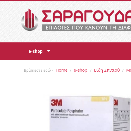
e-shop
+
Home
e-shop
Είδη Σπιτιού
Μα
Βρίσκεστε εδώ ‣
/
/
/