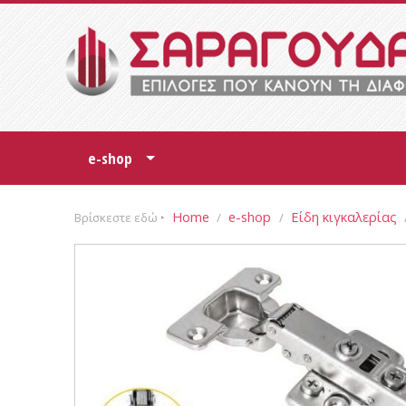
e-shop
+
Home
e-shop
Είδη κιγκαλερίας
Βρίσκεστε εδώ ‣
/
/