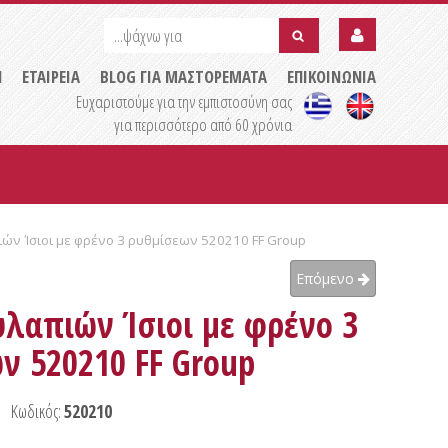
...ψάχνω
...ψάχνω
για
για
submit
Η
ΕΤΑΙΡΕΙΑ
BLOG ΓΙΑ ΜΑΣΤΟΡΕΜΑΤΑ
ΕΠΙΚΟΙΝΩΝΙΑ
Ευχαριστούμε για την εμπιστοσύνη σας
για περισσότερο από 60 χρόνια
ών Ίσιοι με φρένο 3 ρυθμίσεων 520210 FF Group
Επόμενο
λαπιών Ίσιοι με φρένο 3
ν 520210 FF Group
Κωδικός:
520210