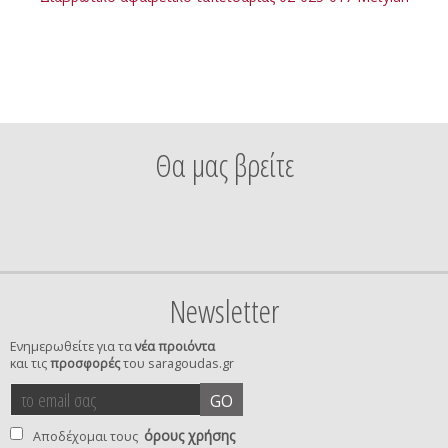
Θα μας βρείτε
Newsletter
Ενημερωθείτε για τα
νέα προιόντα
και τις
προσφορές
του saragoudas.gr
το
accept
GO
email
terms
σας
όρους χρήσης
Αποδέχομαι τους