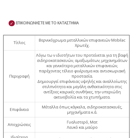
✓
ΕΠΙΚΟΙΝΩΝΗΣΤΕ ΜΕ ΤΟ ΚΑΤΑΣΤΗΜΑ
Βερνικόχρωμα μεταλλικών επιφανειών Mobilac
Τίτλος
Χρωτέχ.
Λόγω τω ν ιδιοτήτων του προτείνεται για τη βαφή
σιδηροκατασκευών, αμαξωμάτων, μηχανημάτων
και γενικότερα μεταλλικών επιφανειών,
παρέχοντας τέλειο φινίρισμα και αντισκωριακή
Περιγραφή
προστασία.
Δημιουργεί επιφάνειας υψηλής και αναλλοίωτης
στιλπνότητα και μεγάλη ανθεκτικότητα στις
αντίξοες καιρικές συνθήκες, την υπεριώδη
ακτινοβολία και τα χτυπήματα.
Μέταλλα όπως κάγκελα, σιδηροκατασκευές,
Επιφάνεια
μηχανήματα κ.ά.
Γυαλιστερό, Ματ
Αποχρώσεις
Λευκό και μαύρο
Ιδιαίτερα