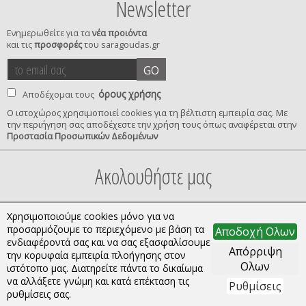
Newsletter
Ενημερωθείτε για τα
νέα προιόντα
και τις
προσφορές
του saragoudas.gr
το
accept
GO
email
terms
σας
όρους χρήσης
Αποδέχομαι τους
Ο ιστοχώρος χρησιμοποιεί cookies για τη βέλτιστη εμπειρία σας. Με
την περιήγηση σας αποδέχεστε την χρήση τους όπως αναφέρεται στην
privacy
Προστασία Προσωπικών Δεδομένων
confirmation
Ακολουθήστε μας
Χρησιμοποιούμε cookies μόνο για να
προσαρμόζουμε το περιεχόμενο με βάση τα
Αποδοχή Ολων
ενδιαφέροντά σας και να σας εξασφαλίσουμε
Απόρριψη
την κορυφαία εμπειρία πλοήγησης στον
Ολων
ιστότοπο μας. Διατηρείτε πάντα το δικαίωμα
να αλλάξετε γνώμη και κατά επέκταση τις
Ρυθμίσεις
Copyright © 2026 saragoudas.gr. All rights reserved.
ρυθμίσεις σας.
Κατασκευή ιστοσελίδων | qualityweb