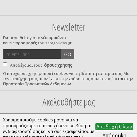
Newsletter
Ενημερωθείτε για τα
νέα προιόντα
και τις
προσφορές
του saragoudas.gr
το
accept
GO
email
terms
σας
όρους χρήσης
Αποδέχομαι τους
Ο ιστοχώρος χρησιμοποιεί cookies για τη βέλτιστη εμπειρία σας. Με
την περιήγηση σας αποδέχεστε την χρήση τους όπως αναφέρεται στην
privacy
Προστασία Προσωπικών Δεδομένων
confirmation
Ακολουθήστε μας
Χρησιμοποιούμε cookies μόνο για να
προσαρμόζουμε το περιεχόμενο με βάση τα
Αποδοχή Ολων
ενδιαφέροντά σας και να σας εξασφαλίσουμε
Απόρριψη