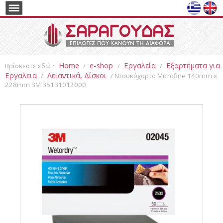
Home
e-shop
Εργαλεία
Εξαρτήματα για
Βρίσκεστε εδώ ‣
/
/
/
Εργαλεια
Λειαντικά, Δίσκοι
/
/ Ντουκόχαρτο Microfine 140mm x
228mm 3M 35131012000