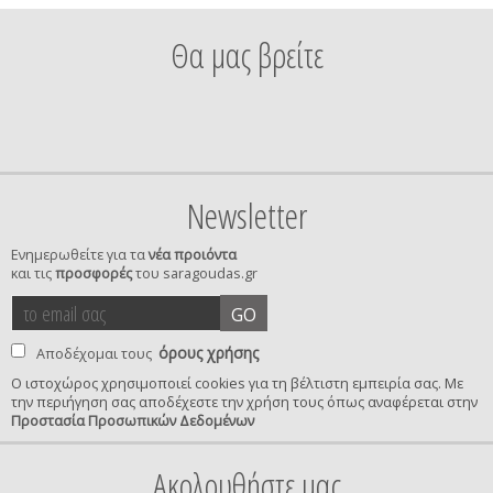
Θα μας βρείτε
Newsletter
Ενημερωθείτε για τα
νέα προιόντα
και τις
προσφορές
του saragoudas.gr
το
accept
GO
email
terms
σας
όρους χρήσης
Αποδέχομαι τους
Ο ιστοχώρος χρησιμοποιεί cookies για τη βέλτιστη εμπειρία σας. Με
την περιήγηση σας αποδέχεστε την χρήση τους όπως αναφέρεται στην
privacy
Προστασία Προσωπικών Δεδομένων
confirmation
Ακολουθήστε μας