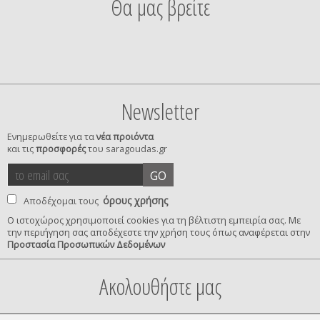
Θα μας βρείτε
Newsletter
Ενημερωθείτε για τα
νέα προιόντα
και τις
προσφορές
του saragoudas.gr
το
accept
GO
email
terms
σας
όρους χρήσης
Αποδέχομαι τους
Ο ιστοχώρος χρησιμοποιεί cookies για τη βέλτιστη εμπειρία σας. Με
την περιήγηση σας αποδέχεστε την χρήση τους όπως αναφέρεται στην
privacy
Προστασία Προσωπικών Δεδομένων
confirmation
Ακολουθήστε μας