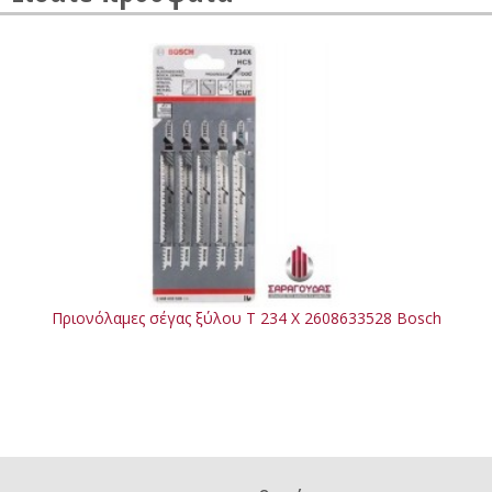
Πριονόλαμες σέγας ξύλου T 234 X 2608633528 Bosch