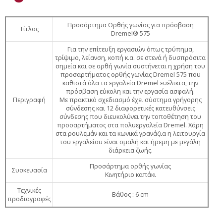
Προσάρτημα Ορθής γωνίας για πρόσβαση
Τίτλος
Dremel® 575
Για την επίτευξη εργασιών όπως τρύπημα,
τρίψιμο, λείανση, κοπή κ.α. σε στενά ή δυσπρόσιτα
σημεία και σε ορθή γωνία συστήνεται η χρήση του
προσαρτήματος ορθής γωνίας Dremel 575 που
καθιστά όλα τα εργαλεία Dremel ευέλικτα, την
πρόσβαση εύκολη και την εργασία ασφαλή.
Περιγραφή
Με πρακτικό σχεδιασμό έχει σύστημα γρήγορης
σύνδεσης και 12 διαφορετικές κατευθύνσεις
σύνδεσης που διευκολύνει την τοποθέτηση του
προσαρτήματος στα πολυεργαλεία Dremel. Χάρη
στα ρουλεμάν και τα κωνικά γρανάζια η λειτουργία
του εργαλείου είναι ομαλή και ήρεμη με μεγάλη
διάρκεια ζωής.
Προσάρτημα ορθής γωνίας
Συσκευασία
Κινητήριο καπάκι
Τεχνικές
Βάθος : 6 cm
προδιαγραφές