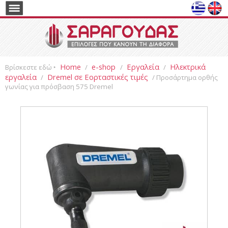
Home
e-shop
Εργαλεία
Ηλεκτρικά
Βρίσκεστε εδώ ‣
/
/
/
εργαλεία
Dremel σε Εορταστικές τιμές
/
/ Προσάρτημα ορθής
γωνίας για πρόσβαση 575 Dremel