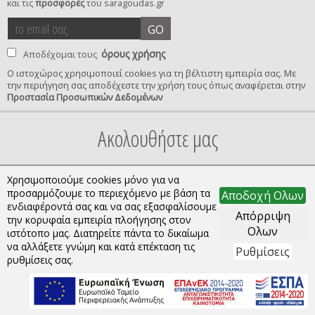
και τις
προσφορές
του saragoudas.gr
το
accept
GO
email
terms
σας
όρους χρήσης
Αποδέχομαι τους
Ο ιστοχώρος χρησιμοποιεί cookies για τη βέλτιστη εμπειρία σας. Με
την περιήγηση σας αποδέχεστε την χρήση τους όπως αναφέρεται στην
privacy
Προστασία Προσωπικών Δεδομένων
confirmation
Ακολουθήστε μας
Χρησιμοποιούμε cookies μόνο για να
προσαρμόζουμε το περιεχόμενο με βάση τα
Αποδοχή Ολων
ενδιαφέροντά σας και να σας εξασφαλίσουμε
Απόρριψη
την κορυφαία εμπειρία πλοήγησης στον
Ολων
ιστότοπο μας. Διατηρείτε πάντα το δικαίωμα
να αλλάξετε γνώμη και κατά επέκταση τις
Ρυθμίσεις
Copyright © 2026 saragoudas.gr. All rights reserved.
ρυθμίσεις σας.
Κατασκευή ιστοσελίδων | qualityweb