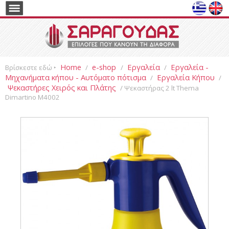
Home
e-shop
Εργαλεία
Εργαλεία -
Βρίσκεστε εδώ ‣
/
/
/
Μηχανήματα κήπου - Αυτόματο πότισμα
Εργαλεία Κήπου
/
/
Ψεκαστήρες Χειρός και Πλάτης
/ Ψεκαστήρας 2 lt Thema
Dimartino M4002