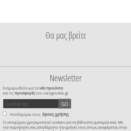
Θα μας βρείτε
Newsletter
Ενημερωθείτε για τα
νέα προιόντα
και τις
προσφορές
του saragoudas.gr
το
accept
GO
email
terms
σας
όρους χρήσης
Αποδέχομαι τους
Ο ιστοχώρος χρησιμοποιεί cookies για τη βέλτιστη εμπειρία σας. Με
την περιήγηση σας αποδέχεστε την χρήση τους όπως αναφέρεται στην