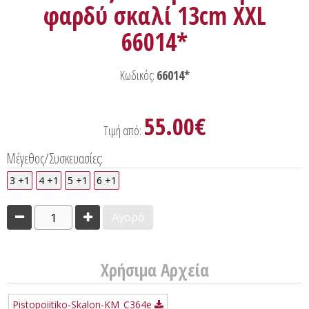
φαρδύ σκαλί 13cm XXL
66014*
Κωδικός:
66014*
55.00€
Τιμή από:
Μέγεθος/Συσκευασίες:
3 +1
4 +1
5 +1
6 +1
1
Αγορά
Χρήσιμα Αρχεία
Pistopoiitiko-Skalon-KM_C364e