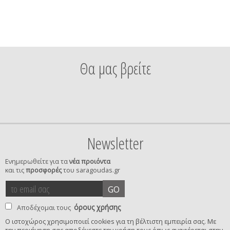
Θα μας βρείτε
Newsletter
Ενημερωθείτε για τα
νέα προιόντα
και τις
προσφορές
του saragoudas.gr
το
accept
GO
email
terms
σας
όρους χρήσης
Αποδέχομαι τους
Ο ιστοχώρος χρησιμοποιεί cookies για τη βέλτιστη εμπειρία σας. Με