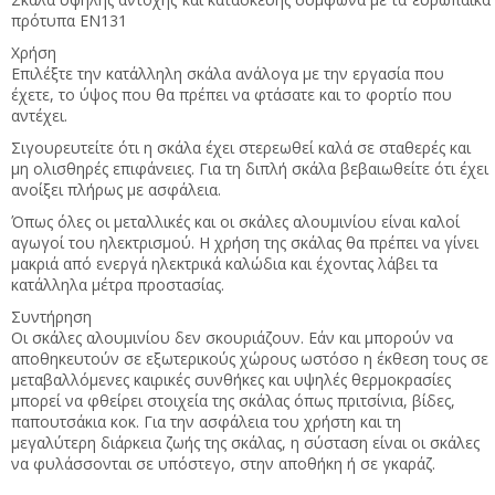
πρότυπα EN131
Χρήση
Επιλέξτε την κατάλληλη σκάλα ανάλογα με την εργασία που
έχετε, το ύψος που θα πρέπει να φτάσατε και το φορτίο που
αντέχει.
Σιγουρευτείτε ότι η σκάλα έχει στερεωθεί καλά σε σταθερές και
μη ολισθηρές επιφάνειες. Για τη διπλή σκάλα βεβαιωθείτε ότι έχει
ανοίξει πλήρως με ασφάλεια.
Όπως όλες οι μεταλλικές και οι σκάλες αλουμινίου είναι καλοί
αγωγοί του ηλεκτρισμού. Η χρήση της σκάλας θα πρέπει να γίνει
μακριά από ενεργά ηλεκτρικά καλώδια και έχοντας λάβει τα
κατάλληλα μέτρα προστασίας.
Συντήρηση
Οι σκάλες αλουμινίου δεν σκουριάζουν. Εάν και μπορούν να
αποθηκευτούν σε εξωτερικούς χώρους ωστόσο η έκθεση τους σε
μεταβαλλόμενες καιρικές συνθήκες και υψηλές θερμοκρασίες
μπορεί να φθείρει στοιχεία της σκάλας όπως πριτσίνια, βίδες,
παπουτσάκια κοκ. Για την ασφάλεια του χρήστη και τη
μεγαλύτερη διάρκεια ζωής της σκάλας, η σύσταση είναι οι σκάλες
να φυλάσσονται σε υπόστεγο, στην αποθήκη ή σε γκαράζ.