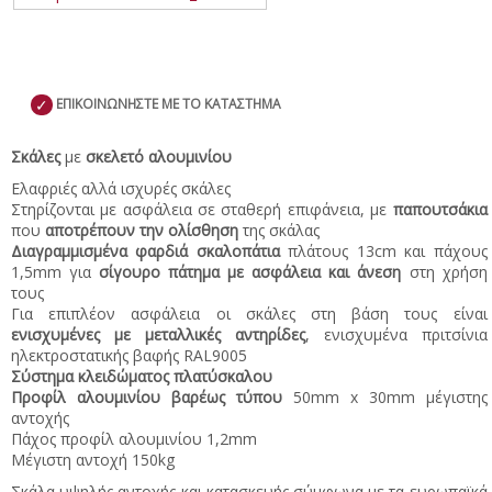
✓
ΕΠΙΚΟΙΝΩΝΗΣΤΕ ΜΕ ΤΟ ΚΑΤΑΣΤΗΜΑ
Σκάλες
με
σκελετό αλουμινίου
Ελαφριές αλλά ισχυρές σκάλες
Στηρίζονται με ασφάλεια σε σταθερή επιφάνεια, με
παπουτσάκια
που
αποτρέπουν την ολίσθηση
της σκάλας
Διαγραμμισμένα φαρδιά σκαλοπάτια
πλάτους 13cm και πάχους
1,5mm για
σίγουρο πάτημα με ασφάλεια και άνεση
στη χρήση
τους
Για επιπλέον ασφάλεια οι σκάλες στη βάση τους είναι
ενισχυμένες με μεταλλικές αντηρίδες
, ενισχυμένα πριτσίνια
ηλεκτροστατικής βαφής RAL9005
Σύστημα κλειδώματος πλατύσκαλου
Προφίλ αλουμινίου βαρέως τύπου
50mm x 30mm μέγιστης
αντοχής
Πάχος προφίλ αλουμινίου 1,2mm
Μέγιστη αντοχή 150kg
Σκάλα υψηλής αντοχής και κατασκευής σύμφωνα με τα ευρωπαϊκά