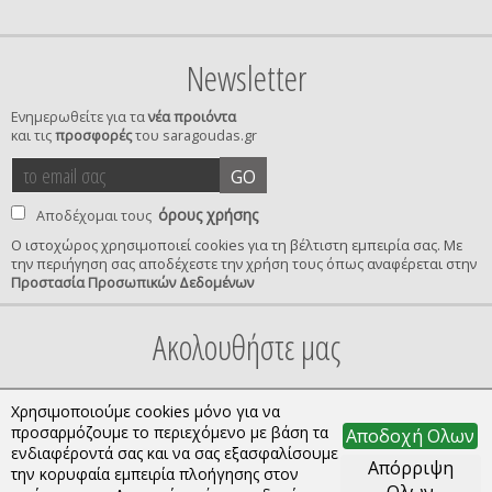
Newsletter
Ενημερωθείτε για τα
νέα προιόντα
και τις
προσφορές
του saragoudas.gr
το
accept
GO
email
terms
σας
όρους χρήσης
Αποδέχομαι τους
Ο ιστοχώρος χρησιμοποιεί cookies για τη βέλτιστη εμπειρία σας. Με
την περιήγηση σας αποδέχεστε την χρήση τους όπως αναφέρεται στην
privacy
Προστασία Προσωπικών Δεδομένων
confirmation
Ακολουθήστε μας
Χρησιμοποιούμε cookies μόνο για να
προσαρμόζουμε το περιεχόμενο με βάση τα
Αποδοχή Ολων
ενδιαφέροντά σας και να σας εξασφαλίσουμε
Απόρριψη
την κορυφαία εμπειρία πλοήγησης στον