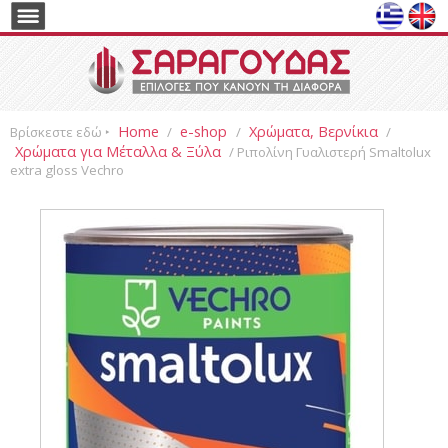
Home
e-shop
Χρώματα, Βερνίκια
Βρίσκεστε εδώ ‣
/
/
/
Χρώματα για Μέταλλα & Ξύλα
/ Ριπολίνη Γυαλιστερή Smaltolux
extra gloss Vechro