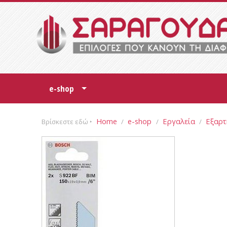
e-shop
+
Home
e-shop
Εργαλεία
Εξαρτ
Βρίσκεστε εδώ ‣
/
/
/