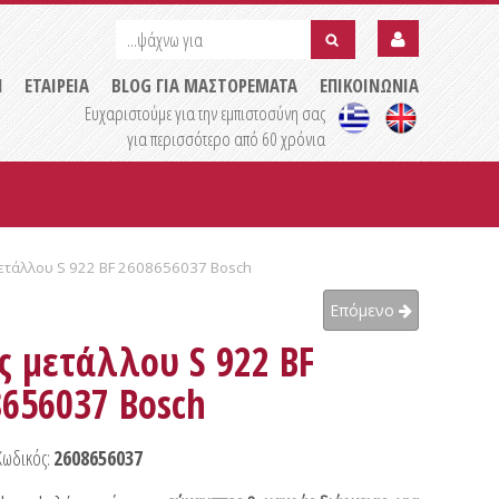
...ψάχνω
...ψάχνω
για
για
submit
Η
ΕΤΑΙΡΕΙΑ
BLOG ΓΙΑ ΜΑΣΤΟΡΕΜΑΤΑ
ΕΠΙΚΟΙΝΩΝΙΑ
Ευχαριστούμε για την εμπιστοσύνη σας
για περισσότερο από 60 χρόνια
ετάλλου S 922 BF 2608656037 Bosch
Επόμενο
 μετάλλου S 922 BF
656037 Bosch
Κωδικός:
2608656037