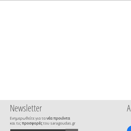
Newsletter
Α
Ενημερωθείτε για τα
νέα προιόντα
και τις
προσφορές
του saragoudas.gr
το
accept