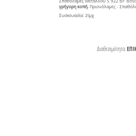
Σπαθόλαμες Μετάλλου S 922 BF Bosc
γρήγορη κοπή
.
Πριονόλαμες - Σπαθόλα
Συσκευασία: 2τμχ
Διαθεσιμότητα:
ΕΠΙ