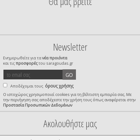
Θα μας βρείτε
Newsletter
Ενημερωθείτε για τα
νέα προιόντα
και τις
προσφορές
του saragoudas.gr
το
accept
GO
email
terms
σας
όρους χρήσης
Αποδέχομαι τους
Ο ιστοχώρος χρησιμοποιεί cookies για τη βέλτιστη εμπειρία σας. Με
την περιήγηση σας αποδέχεστε την χρήση τους όπως αναφέρεται στην
privacy
Προστασία Προσωπικών Δεδομένων
confirmation
Ακολουθήστε μας