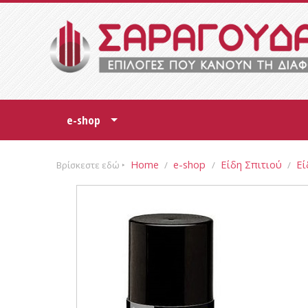
e-shop
+
Home
e-shop
Είδη Σπιτιού
Εί
Βρίσκεστε εδώ ‣
/
/
/