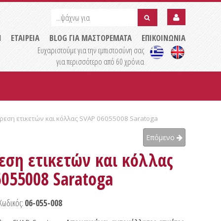
...ψάχνω
...ψάχνω
για
για
submit
Η
ΕΤΑΙΡΕΙΑ
BLOG ΓΙΑ ΜΑΣΤΟΡΕΜΑΤΑ
ΕΠΙΚΟΙΝΩΝΙΑ
Ευχαριστούμε για την εμπιστοσύνη σας
για περισσότερο από 60 χρόνια
αίρεση ετικετών και κόλλας SVAP 06055008 Saratoga
Επόμενο
ρεση ετικετών και κόλλας
055008 Saratoga
Κωδικός:
06-055-008