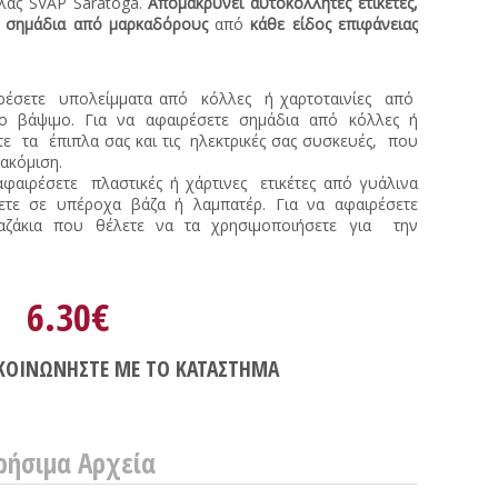
λλας SVAP Saratoga.
Απομακρύνει αυτοκόλλητες ετικέτες,
ες, σημάδια από μαρκαδόρους
από
κάθε είδος επιφάνειας
ρέσετε υπολείμματα από κόλλες ή χαρτοταινίες από
το βάψιμο. Για να αφαιρέσετε σημάδια από κόλλες ή
τα έπιπλα σας και τις ηλεκτρικές σας συσκευές, που
ακόμιση.
 αφαιρέσετε πλαστικές ή χάρτινες ετικέτες από γυάλινα
ετε σε υπέροχα βάζα ή λαμπατέρ. Για να αφαιρέσετε
αζάκια που θέλετε να τα χρησιμοποιήσετε για την
6.30€
ΚΟΙΝΩΝΗΣΤΕ ΜΕ ΤΟ ΚΑΤΑΣΤΗΜΑ
ρήσιμα Αρχεία