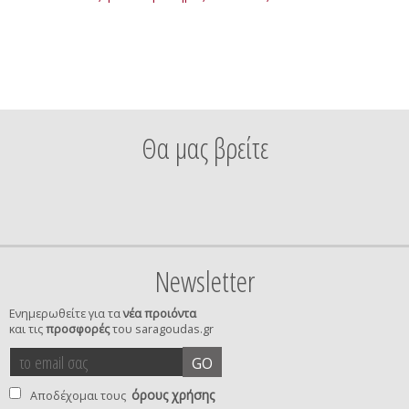
Θα μας βρείτε
Newsletter
Ενημερωθείτε για τα
νέα προιόντα
και τις
προσφορές
του saragoudas.gr
το
accept
GO
email
terms
σας
όρους χρήσης
Αποδέχομαι τους