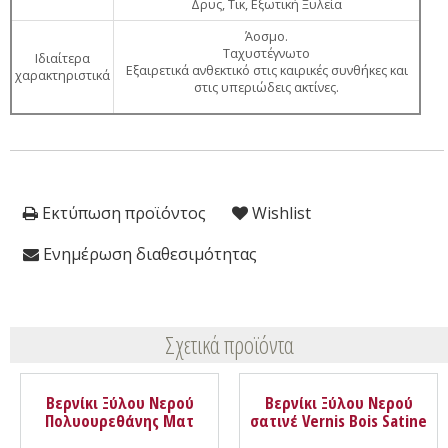
Δρυς, Τικ, Εξωτική Ξυλεία
Άοσμο.
Ταχυστέγνωτο
Ιδιαίτερα
Εξαιρετικά ανθεκτικό στις καιρικές συνθήκες και
χαρακτηριστικά
στις υπεριώδεις ακτίνες.
Εκτύπωση προϊόντος
Wishlist
Ενημέρωση διαθεσιμότητας
Σχετικά προϊόντα
Βερνίκι Ξύλου Νερού
Βερνίκι Ξύλου Νερού
Πολυουρεθάνης Ματ
σατινέ Vernis Bois Satine
Vernis Bois BSC Mat
Syntilor