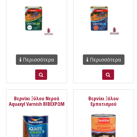
Syntilor
Περισσότερα
Περισσότερα
Βερνίκι Ξύλου Νερού
Βερνίκι Ξύλου
Aquaxyl Varnish ΒΙΒΕΧΡΩΜ
Εμποτισμού
Πολυουρεθάνης Lasure
Xylodhone® Orange
Syntilor