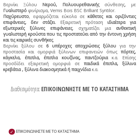
Βερνίκι Ξύλου
Νερού,
Πολυουρεθανικής
σύνθεσης,
με
Γυαλιστερό
φινίρισμα, Vernis Bois BSC Brilliant Syntilor.
Παχύρευστο
, εφαρμόζεται εύκολα σε
κάθετες και οριζόντιες
επιφάνειες, δεν στάζει
. Εξαιρετική πρόταση
ιδιαίτερα για
εξωτερικές ξύλινες επιφάνειες
, σχηματίζει μια
ανθεκτική
γυαλιστερή κρούστα που τις προστατεύει από την έντονη χρήση
και τις καιρικές συνθήκες
.
Βερνίκι ξύλου σε
6 υπέροχες αποχρώσεις ξύλου
για την
προστασία και ομορφιά ξύλινων επιφανειών όπως
πόρτες,
κάγκελα, έπιπλα, έπιπλα κουζίνας, παντζούρια
κ.α. Επίσης
προσδίδει εξαιρετική ομορφιά σε
παιδικά έπιπλα, ξύλινα
κρεβάτια , ξύλινα διακοσμητικά ή παιχνίδια
κ.α.
Διαθεσιμότητα:
ΕΠΙΚΟΙΝΩΝΗΣΤΕ ΜΕ ΤΟ ΚΑΤΑΣΤΗΜΑ
✓
ΕΠΙΚΟΙΝΩΝΗΣΤΕ ΜΕ ΤΟ ΚΑΤΑΣΤΗΜΑ