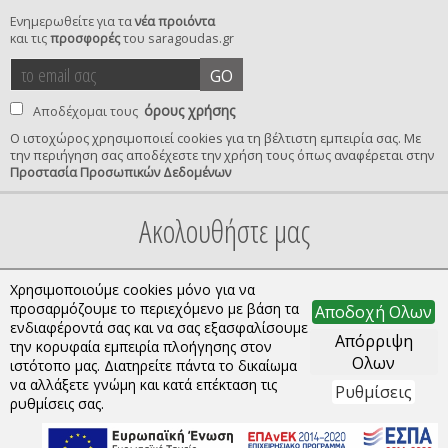
Ενημερωθείτε για τα
νέα προιόντα
και τις
προσφορές
του saragoudas.gr
το
accept
GO
email
terms
σας
όρους χρήσης
Αποδέχομαι τους
Ο ιστοχώρος χρησιμοποιεί cookies για τη βέλτιστη εμπειρία σας. Με
την περιήγηση σας αποδέχεστε την χρήση τους όπως αναφέρεται στην
privacy
Προστασία Προσωπικών Δεδομένων
confirmation
Ακολουθήστε μας
Χρησιμοποιούμε cookies μόνο για να
προσαρμόζουμε το περιεχόμενο με βάση τα
Αποδοχή Ολων
ενδιαφέροντά σας και να σας εξασφαλίσουμε
Απόρριψη
την κορυφαία εμπειρία πλοήγησης στον
Ολων
ιστότοπο μας. Διατηρείτε πάντα το δικαίωμα
να αλλάξετε γνώμη και κατά επέκταση τις
Ρυθμίσεις
Copyright © 2026 saragoudas.gr. All rights reserved.
ρυθμίσεις σας.
Κατασκευή ιστοσελίδων | qualityweb