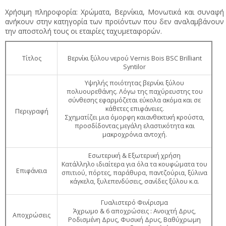
Χρήσιμη πληροφορία: Χρώματα, Βερνίκια, Μονωτικά και συναφή
ανήκουν στην κατηγορία των προϊόντων που δεν αναλαμβάνουν
την αποστολή τους οι εταιρίες ταχυμεταφορών.
Τίτλος
Βερνίκι ξύλου νερού Vernis Bois BSC Brilliant
Syntilor
Υψηλής ποιότητας βερνίκι ξύλου
πολυουρεθάνης. Λόγω της παχύρευστης του
σύνθεσης εφαρμόζεται εύκολα ακόμα και σε
κάθετες επιφάνειες.
Περιγραφή
Σχηματίζει μια όμορφη καιανθεκτική κρούστα,
προσδίδοντας μεγάλη ελαστικότητα και
μακροχρόνια αντοχή.
Εσωτερική & Εξωτερική χρήση
Κατάλληλο ιδιαίτερα για όλα τα κουφώματα του
Επιφάνεια
σπιτιού, πόρτες, παράθυρα, παντζούρια, ξύλινα
κάγκελα, ξυλεπενδύσεις, σανίδες ξύλου κ.α.
Γυαλιστερό Φινίρισμα
Άχρωμο & 6 αποχρώσεις : Ανοιχτή Δρυς,
Αποχρώσεις
Ροδισμένη Δρυς, Φυσική Δρυς, Βαθύχρωμη