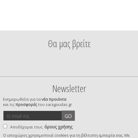
Θα μας βρείτε
Newsletter
Ενημερωθείτε για τα
νέα προιόντα
και τις
προσφορές
του saragoudas.gr
το
accept
GO
email
terms
σας
όρους χρήσης
Αποδέχομαι τους
Ο ιστοχώρος χρησιμοποιεί cookies για τη βέλτιστη εμπειρία σας. Με