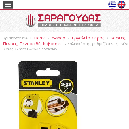
Home
e-shop
Εργαλεία Χειρός
Κοφτες,
Βρίσκεστε εδώ ‣
/
/
/
Πενσες, Πενσοειδή, Κάβουρες
/ Χαλκοκόφτης ρυθμιζόμενος - Μίνι
3 έως 22mm 0-70-447 Stanley