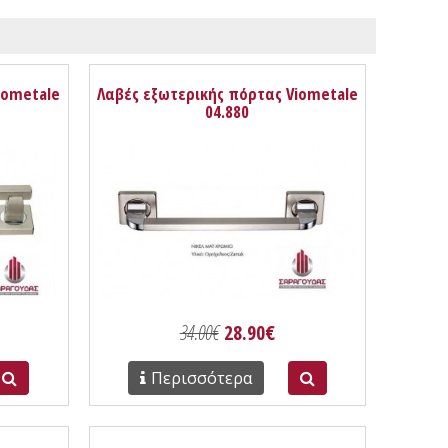
iometale
Λαβές εξωτερικής πόρτας Viometale
04.880
34.00€
28.90€
Περισσότερα