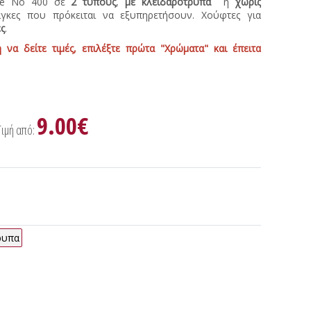
ale Νο 400 σε
2 τύπους
,
με κλειδαρότρυπα
ή
χωρίς
άγκες που πρόκειται να εξυπηρετήσουν. Χούφτες για
ς
.
 να δείτε τιμές, επιλέξτε πρώτα "Χρώματα" και έπειτα
9.00€
Τιμή από:
ρυπα