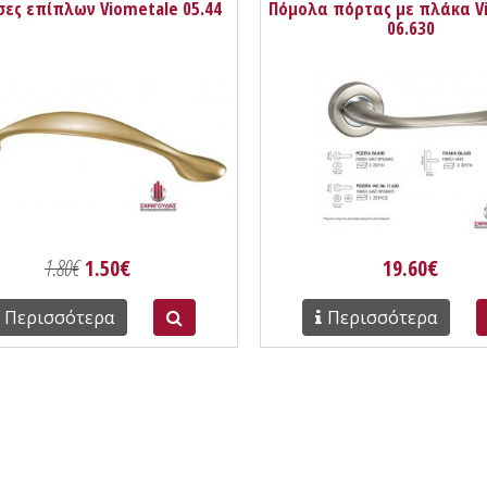
σες επίπλων Viometale 05.44
Πόμολα πόρτας με πλάκα V
06.630
1.80€
1.50€
19.60€
Περισσότερα
Περισσότερα