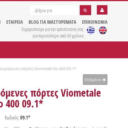
...ψάχνω
...ψάχνω
για
για
submit
Η
ΕΤΑΙΡΕΙΑ
BLOG ΓΙΑ ΜΑΣΤΟΡΕΜΑΤΑ
ΕΠΙΚΟΙΝΩΝΙΑ
Ευχαριστούμε για την εμπιστοσύνη σας
για περισσότερο από 60 χρόνια
 συρόμενες πόρτες Viometale No 400 09.1*
Επόμενο
όμενες πόρτες Viometale
o 400 09.1*
Κωδικός:
09.1*