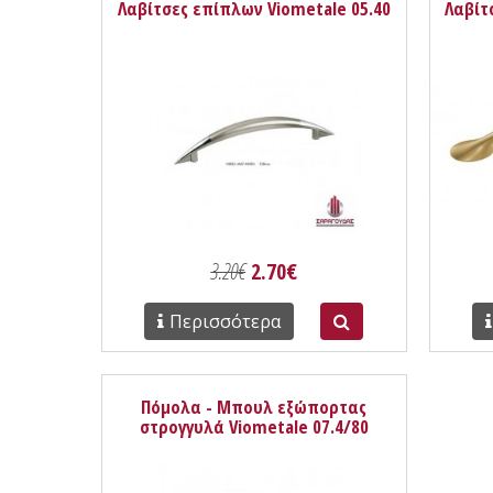
Λαβίτσες επίπλων Viometale 05.40
Λαβίτ
3.20€
2.70€
Περισσότερα
Πόμολα - Μπουλ εξώπορτας
στρογγυλά Viometale 07.4/80