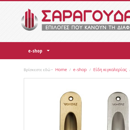
e-shop
+
Home
e-shop
Είδη κιγκαλερίας
Βρίσκεστε εδώ ‣
/
/