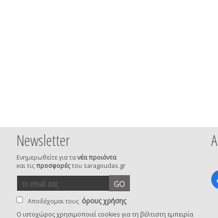
Newsletter
Α
Ενημερωθείτε για τα
νέα προιόντα
και τις
προσφορές
του saragoudas.gr
το
accept
GO
email
terms
σας
όρους χρήσης
Αποδέχομαι τους
Ο ιστοχώρος χρησιμοποιεί cookies για τη βέλτιστη εμπειρία