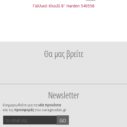
Γαλλικό Κλειδί 8'' Harden 540558
Θα μας βρείτε
Newsletter
Ενημερωθείτε για τα
νέα προιόντα
και τις
προσφορές
του saragoudas.gr
το
accept
GO
email
terms
σας