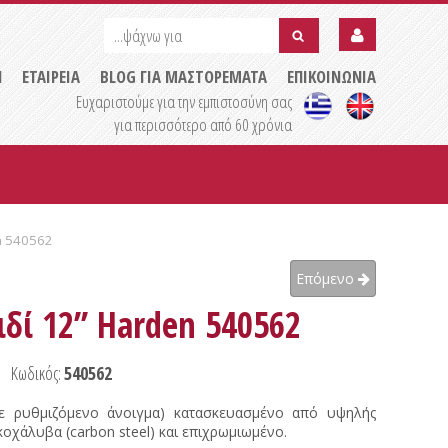
...ψάχνω
...ψάχνω
για
για
submit
Η
ΕΤΑΙΡΕΙΑ
BLOG ΓΙΑ ΜΑΣΤΟΡΕΜΑΤΑ
ΕΠΙΚΟΙΝΩΝΙΑ
Ευχαριστούμε για την εμπιστοσύνη σας
για περισσότερο από 60 χρόνια
en 540562
Επόμενο
δί 12’’ Harden 540562
Κωδικός:
540562
ί με ρυθμιζόμενο άνοιγμα) κατασκευασμένο από υψηλής
χάλυβα (carbon steel) και επιχρωμιωμένο.