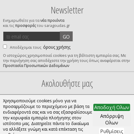
Newsletter
Ενημερωθείτε για τα
νέα προιόντα
και τις
προσφορές
του saragoudas.gr
το
accept
GO
email
terms
σας
όρους χρήσης
Αποδέχομαι τους
Ο ιστοχώρος χρησιμοποιεί cookies για τη βέλτιστη εμπειρία σας. Με
την περιήγηση σας αποδέχεστε την χρήση τους όπως αναφέρεται στην
privacy
Προστασία Προσωπικών Δεδομένων
confirmation
Ακολουθήστε μας
Χρησιμοποιούμε cookies μόνο για να
προσαρμόζουμε το περιεχόμενο με βάση τα
Αποδοχή Ολων
ενδιαφέροντά σας και να σας εξασφαλίσουμε
Απόρριψη
την κορυφαία εμπειρία πλοήγησης στον
Ολων
ιστότοπο μας. Διατηρείτε πάντα το δικαίωμα
να αλλάξετε γνώμη και κατά επέκταση τις
Ρυθμίσεις
Copyright © 2026 saragoudas.gr. All rights reserved.