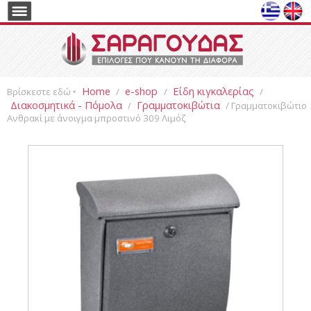
Home
e-shop
Είδη κιγκαλερίας
Βρίσκεστε εδώ ‣
/
/
/
Διακοσμητικά - Πόμολα
Γραμματοκιβώτια
/
/ Γραμματοκιβώτιο
Ανθρακί με άνοιγμα μπροστινό 309 Λιμόζ