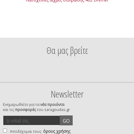
Θα μας βρείτε
Newsletter
Ενημερωθείτε για τα
νέα προιόντα
και τις
προσφορές
του saragoudas.gr
το
accept
GO
email
terms
σας
όρους χρήσης
Αποδέχομαι τους