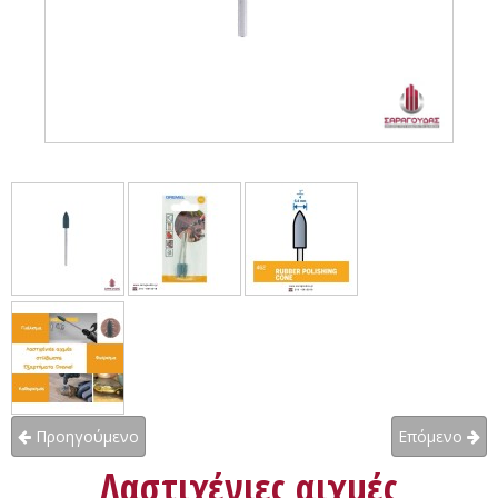
Προηγούμενο
Επόμενο
Λαστιχένιες αιχμές