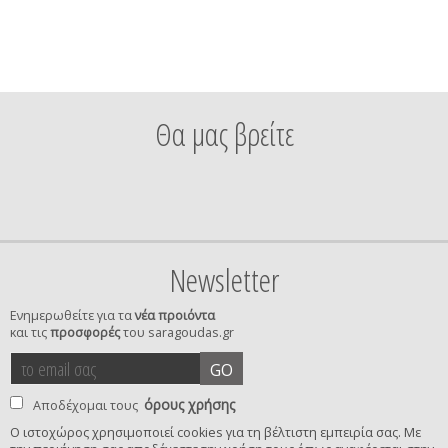
Θα μας βρείτε
Newsletter
Ενημερωθείτε για τα
νέα προιόντα
και τις
προσφορές
του saragoudas.gr
το
accept
GO
email
terms
σας
όρους χρήσης
Αποδέχομαι τους
Ο ιστοχώρος χρησιμοποιεί cookies για τη βέλτιστη εμπειρία σας. Με