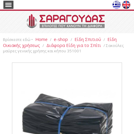
Home
e-shop
Είδη Σπιτιού
Είδη
Βρίσκεστε εδώ ‣
/
/
/
Οικιακής χρήσεως
Διάφορα Είδη για το Σπίτι
/
/ Σακούλες
μαύρες γενικής χρήσης και κήπου 351001