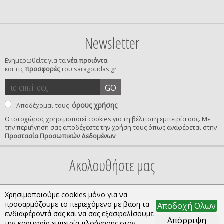
Newsletter
Ενημερωθείτε για τα
νέα προιόντα
και τις
προσφορές
του saragoudas.gr
το
accept
GO
email
terms
σας
όρους χρήσης
Αποδέχομαι τους
Ο ιστοχώρος χρησιμοποιεί cookies για τη βέλτιστη εμπειρία σας. Με
την περιήγηση σας αποδέχεστε την χρήση τους όπως αναφέρεται στην
privacy
Προστασία Προσωπικών Δεδομένων
confirmation
Ακολουθήστε μας
Χρησιμοποιούμε cookies μόνο για να
προσαρμόζουμε το περιεχόμενο με βάση τα
Αποδοχή Ολων
ενδιαφέροντά σας και να σας εξασφαλίσουμε
Απόρριψη
την κορυφαία εμπειρία πλοήγησης στον