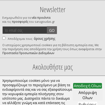
Newsletter
Ενημερωθείτε για τα
νέα προιόντα
και τις
προσφορές
του saragoudas.gr
το
accept
GO
email
terms
σας
όρους χρήσης
Αποδέχομαι τους
Ο ιστοχώρος χρησιμοποιεί cookies για τη βέλτιστη εμπειρία σας. Με
την περιήγηση σας αποδέχεστε την χρήση τους όπως αναφέρεται στην
privacy
Προστασία Προσωπικών Δεδομένων
confirmation
Ακολουθήστε μας
Χρησιμοποιούμε cookies μόνο για να
προσαρμόζουμε το περιεχόμενο με βάση τα
Αποδοχή Ολων
ενδιαφέροντά σας και να σας εξασφαλίσουμε
Απόρριψη
την κορυφαία εμπειρία πλοήγησης στον
Ολων
ιστότοπο μας. Διατηρείτε πάντα το δικαίωμα
να αλλάξετε γνώμη και κατά επέκταση τις
Ρυθμίσεις
Copyright © 2026 saragoudas.gr. All rights reserved.