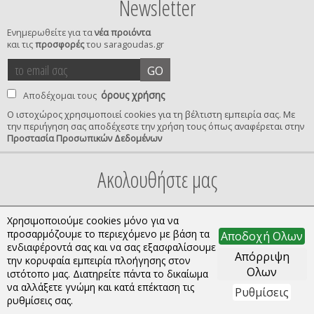
Newsletter
Ενημερωθείτε για τα
νέα προιόντα
και τις
προσφορές
του saragoudas.gr
το
accept
GO
email
terms
σας
όρους χρήσης
Αποδέχομαι τους
Ο ιστοχώρος χρησιμοποιεί cookies για τη βέλτιστη εμπειρία σας. Με
την περιήγηση σας αποδέχεστε την χρήση τους όπως αναφέρεται στην
privacy
Προστασία Προσωπικών Δεδομένων
confirmation
Ακολουθήστε μας
Χρησιμοποιούμε cookies μόνο για να
προσαρμόζουμε το περιεχόμενο με βάση τα
Αποδοχή Ολων
ενδιαφέροντά σας και να σας εξασφαλίσουμε
Απόρριψη
την κορυφαία εμπειρία πλοήγησης στον
Ολων
ιστότοπο μας. Διατηρείτε πάντα το δικαίωμα
να αλλάξετε γνώμη και κατά επέκταση τις
Ρυθμίσεις
Copyright © 2026 saragoudas.gr. All rights reserved.
ρυθμίσεις σας.
Κατασκευή ιστοσελίδων | qualityweb