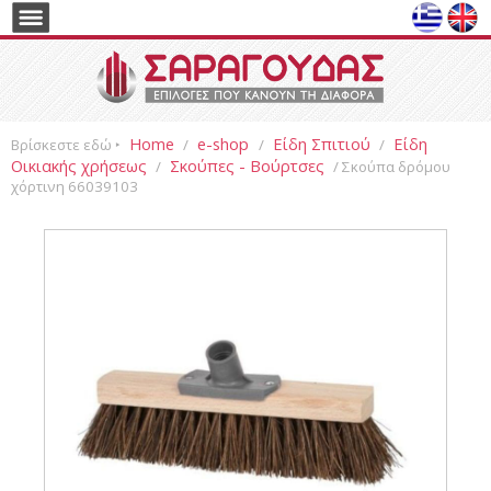
Home
e-shop
Είδη Σπιτιού
Είδη
Βρίσκεστε εδώ ‣
/
/
/
Οικιακής χρήσεως
Σκούπες - Βούρτσες
/
/ Σκούπα δρόμου
χόρτινη 66039103