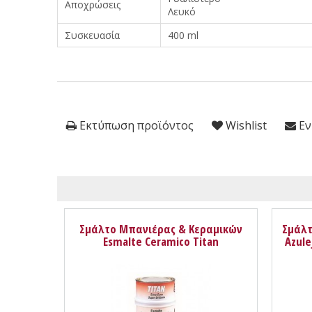
Αποχρώσεις
Λευκό
Συσκευασία
400 ml
Εκτύπωση προϊόντος
Wishlist
Εν
Σμάλτο Μπανιέρας & Κεραμικών
Σμάλτ
Esmalte Ceramico Titan
Azule