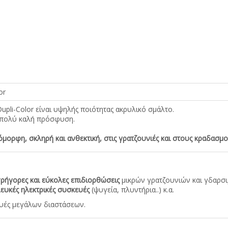
or
upli-Color είναι υψηλής ποιότητας ακρυλικό σμάλτο.
ι πολύ καλή πρόσφυση.
όμορφη, σκληρή και ανθεκτική, στις γρατζουνιές και στους κραδασμο
γρήγορες και εύκολες επιδιορθώσεις
μικρών γρατζουνιών και γδαρσ
λευκές ηλεκτρικές συσκευές
(ψυγεία, πλυντήρια..) κ.α.
ευές μεγάλων διαστάσεων.