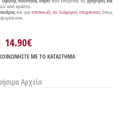
ι
υψηλής ποιότητας σπρέι
που επιτρέπει τις
γρήγορες και
ιών από σμάλτο.
πανιέρας
και για
επισκευές σε διάφορες επιφάνειες
όπως
ψυγεία κοκ.
14.90€
ΚΟΙΝΩΝΗΣΤΕ ΜΕ ΤΟ ΚΑΤΑΣΤΗΜΑ
ρήσιμα Αρχεία