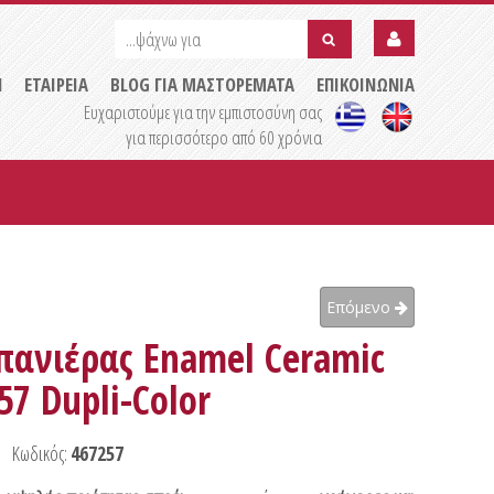
...ψάχνω
...ψάχνω
για
για
submit
Η
ΕΤΑΙΡΕΙΑ
BLOG ΓΙΑ ΜΑΣΤΟΡΕΜΑΤΑ
ΕΠΙΚΟΙΝΩΝΙΑ
Ευχαριστούμε για την εμπιστοσύνη σας
για περισσότερο από 60 χρόνια
Επόμενο
πανιέρας Enamel Ceramic
57 Dupli-Color
Κωδικός:
467257