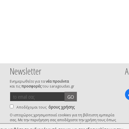
Newsletter
Α
Ενημερωθείτε για τα
νέα προιόντα
και τις
προσφορές
του saragoudas.gr
το
accept
GO
email
terms
σας
όρους χρήσης
Αποδέχομαι τους
Ο ιστοχώρος χρησιμοποιεί cookies για τη βέλτιστη εμπειρία
σας. Με την περιήγηση σας αποδέχεστε την χρήση τους όπως
privacy
αναφέρεται στην
Προστασία Προσωπικών Δεδομένων