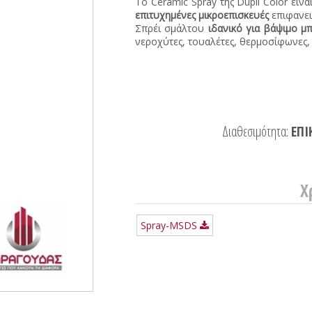
Το Ceramic Spray της Dupli Color είνα
επιτυχημένες μικροεπισκευές
επιφανε
Σπρέι σμάλτου
ιδανικό για βάψιμο μ
νεροχύτες, τουαλέτες, θερμοσίφωνες, 
Διαθεσιμότητα:
ΕΠΙ
Χ
Spray-MSDS