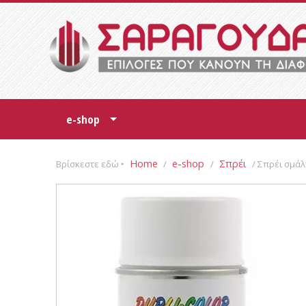
e-shop
+
Home
e-shop
Σπρέι
Βρίσκεστε εδώ ‣
/
/
/ Σπρέι σμάλ